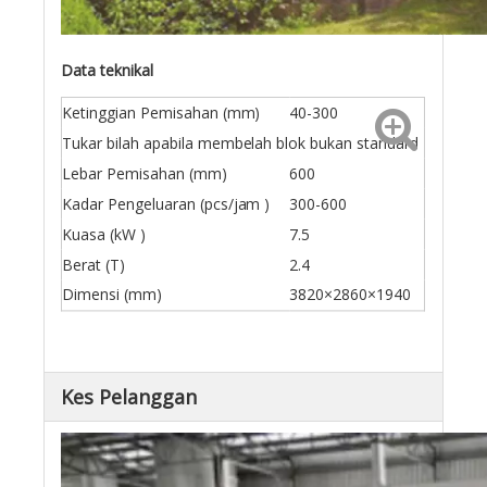
Data teknikal
Ketinggian Pemisahan (mm)
40-300
Tukar bilah apabila membelah blok bukan standard
Lebar Pemisahan (mm)
600
Kadar Pengeluaran (pcs/jam )
300-600
Kuasa (kW )
7.5
Berat (T)
2.4
Dimensi (mm)
3820×2860×1940
Kes Pelanggan