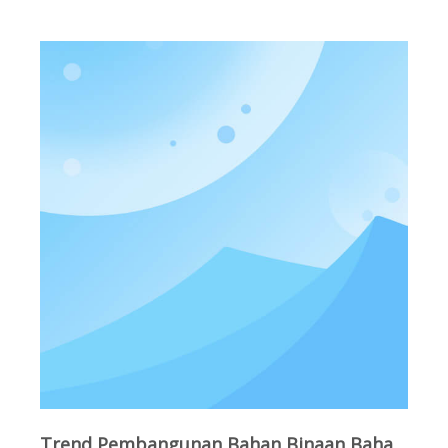
Trend Pembangunan Bahan Binaan Baharu: Barisan Pengeluaran Blok Qunfeng Automatik Sepenuhnya untuk Pembinaan, Kejuruteraan Perbandaran, Landskap dan Bidang Lain