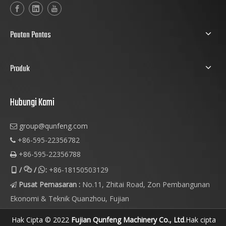
Pautan Pantas
Produk
Hubungi Kami
group@qunfeng.com

+86-595-22356782

+86-595-22356788

/
/
:
+86-18150503129



Pusat Pemasaran :
No.11, Zhitai Road, Zon Pembangunan

Ekonomi & Teknik Quanzhou, Fujian
Hak Cipta © 2022
Fujian Qunfeng Machinery Co., Ltd
.Hak cipta