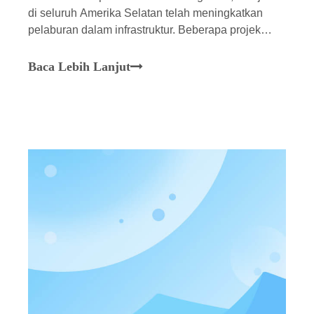
di seluruh Amerika Selatan telah meningkatkan
pelaburan dalam infrastruktur. Beberapa projek
utama yang dijalankan oleh perusahaan China,
seperti Jambatan Itaparica dan pembesaran lebuh
Baca Lebih Lanjut
raya Huánuco-Huayanca, sedang berjalan dengan
lancar. Jentera Qunfeng telah menyelesaikan
pemasangan