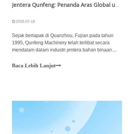
Jentera Qunfeng: Penanda Aras Global untuk Pembuatan Pintar di China Dan Peneraju dalam Industri Jentera Bahan Binaan
2026-07-16
Sejak bertapak di Quanzhou, Fujian pada tahun
1995, Qunfeng Machinery telah terlibat secara
mendalam dalam industri jentera bahan binaan
selama lebih tiga dekad, mewujudkan semangat
'Jenama Global, Pembuatan Pintar Terkemuka.'Ia
Baca Lebih Lanjut
kini telah berkembang menjadi salah satu yang
terbesar di China, kebanyakan automotif.