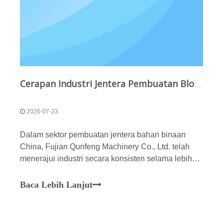
Cerapan Industri Jentera Pembuatan Blok: Menganalisis Kelebihan Persaingan Peneraju Industri Berdasarkan Pengembangan Kapasiti dan Kekuatan Teknikal Jentera Qunfeng
2026-07-23
Dalam sektor pembuatan jentera bahan binaan
China, Fujian Qunfeng Machinery Co., Ltd. telah
menerajui industri secara konsisten selama lebih
tiga dekad, didorong oleh keupayaan yang
menggerunkan. Sejak penubuhannya pada tahun
Baca Lebih Lanjut
1995, Jentera Qunfeng kekal komited terhadap
R&D dan pembuatan