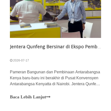
Jentera Qunfeng Bersinar di Ekspo Pembinaan Kenya 2026: Pembuatan Pintar Menawan Afrika
2026-07-17
Pameran Bangunan dan Pembinaan Antarabangsa
Kenya baru-baru ini berakhir di Pusat Konvensyen
Antarabangsa Kenyatta di Nairobi. Jentera Qunfeng
menjadi tumpuan utama pada pameran itu,
mempamerkan penyelesaian pembuatan blok
Baca Lebih Lanjut
termajunya. Kenya kini sedang giat memajukan
'Wawasan 2030'