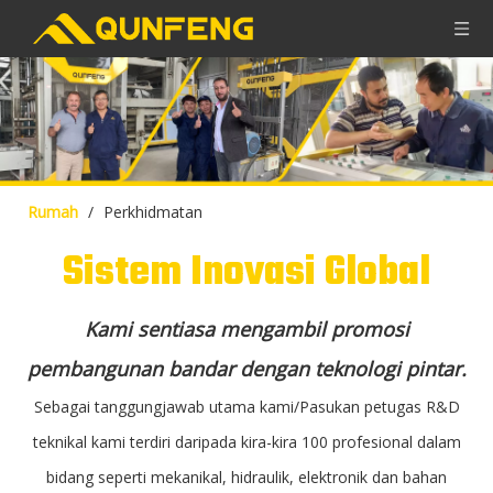
Rumah
/
Perkhidmatan
Sistem Inovasi Global
Kami sentiasa mengambil promosi
pembangunan bandar dengan teknologi pintar.
Sebagai tanggungjawab utama kami/Pasukan petugas R&D
teknikal kami terdiri daripada kira-kira 100 profesional dalam
bidang seperti mekanikal, hidraulik, elektronik dan bahan