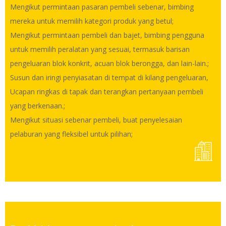
Mengikut permintaan pasaran pembeli sebenar, bimbing
mereka untuk memilih kategori produk yang betul;
Mengikut permintaan pembeli dan bajet, bimbing pengguna
untuk memilih peralatan yang sesuai, termasuk
barisan
pengeluaran blok konkrit, acuan blok berongga
, dan lain-lain.;
Susun dan iringi penyiasatan di tempat di kilang pengeluaran,
Ucapan ringkas di tapak dan terangkan pertanyaan pembeli
yang berkenaan.;
Mengikut situasi sebenar pembeli, buat penyelesaian
pelaburan yang fleksibel untuk pilihan;