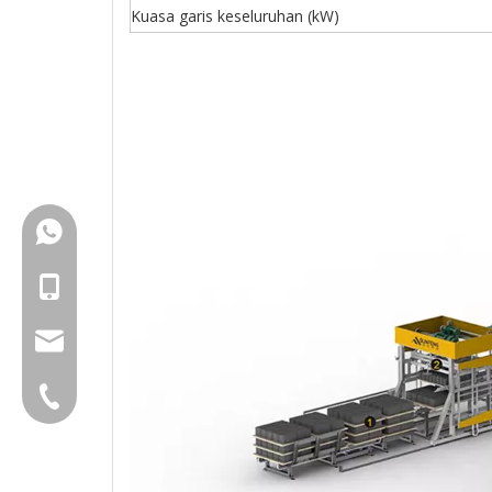
Kuasa garis keseluruhan (kW)
+86-18150503129
+86-18150503129
group@qunfeng.com
+86-595 22356782