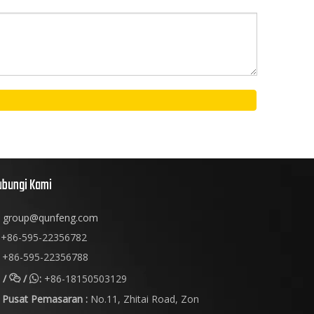
ubungi Kami
group@qunfeng.com
+86-595-22356782
+86-595-22356788
/
/
:
+86-18150503129


Pusat Pemasaran :
No.11, Zhitai Road, Zon