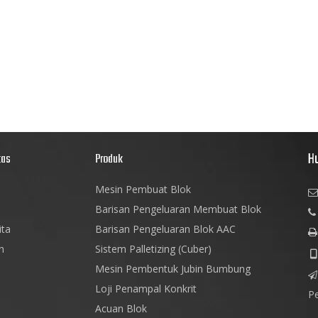
H
tas
Produk
Mesin Pembuat Blok

Barisan Pengeluaran Membuat Blok

ita
Barisan Pengeluaran Blok AAC

n
Sistem Palletizing (Cuber)

Mesin Pembentuk Jubin Bumbung

Loji Penampal Konkrit
P
Acuan Blok