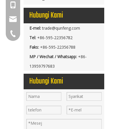
+86-18150503129
Hubungi Kami
group@qunfeng.com
E-mel:
trade@qunfeng.com
+86-595 22356782
Tel:
+86-595-22356782
Faks:
+86-595-22356788
MP / Wechat / Whatsapp:
+86-
13959797683
Hubungi Kami