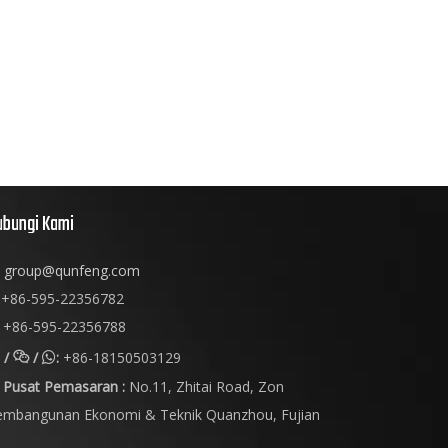
ubungi Kami
group@qunfeng.com
+86-595-22356782
+86-595-22356788
/
/
:
+86-18150503129


Pusat Pemasaran :
No.11, Zhitai Road, Zon
embangunan Ekonomi & Teknik Quanzhou, Fujian