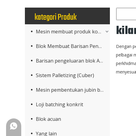
kategori Produk
kil
Mesin membuat produk konkrit
Blok Membuat Barisan Pengeluaran
Dengan p
pelbagai
Barisan pengeluaran blok AAC
perkhidma
menyesua
Sistem Palletizing (Cuber)
Mesin pembentukan jubin bumbung
Loji batching konkrit
Blok acuan
+86-18150503129
Yang lain