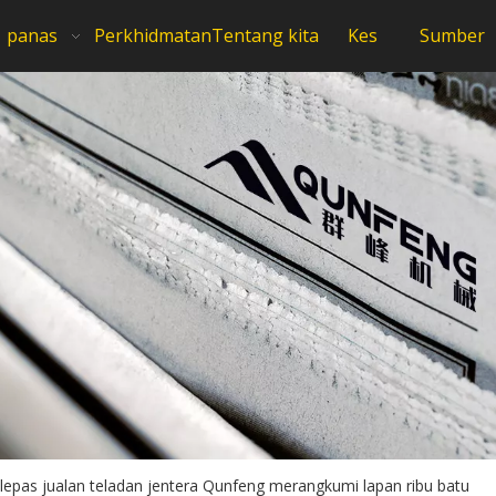
panas
Perkhidmatan
Tentang kita
Kes
Sumber
lepas jualan teladan jentera Qunfeng merangkumi lapan ribu batu