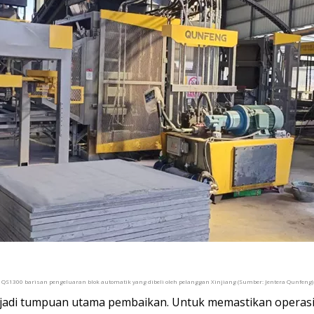
QS1300 barisan pengeluaran blok automatik yang dibeli oleh pelanggan Xinjiang (Sumber: Jentera Qunfeng)
jadi tumpuan utama pembaikan. Untuk memastikan operasi