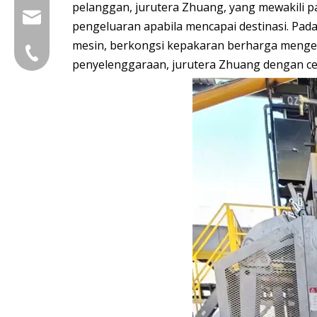
pelanggan, jurutera Zhuang, yang mewakili 
group@qunfeng.com
pengeluaran apabila mencapai destinasi. Pa
mesin, berkongsi kepakaran berharga menge
+86-595 22356782
penyelenggaraan, jurutera Zhuang dengan c