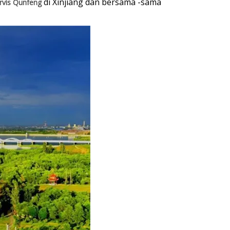
di Xinjiang dan bersama -sama
rvis Qunfeng