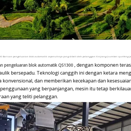
0 Barisan pengeluaran blok automatik sepenuhnya yang dibeli oleh pelanggan Xinjiang (sumber: qunfeng je
, dengan komponen tera
an pengeluaran blok automatik QS1300
aulik bersepadu. Teknologi canggih ini dengan ketara men
 konvensional, dan memberikan kecekapan dan kesesuaian ya
nggunaan yang berpanjangan, mesin itu tetap berkilauan 
an yang teliti pelanggan.