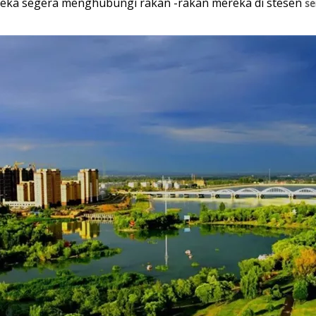
ereka segera menghubungi rakan -rakan mereka di stesen
se