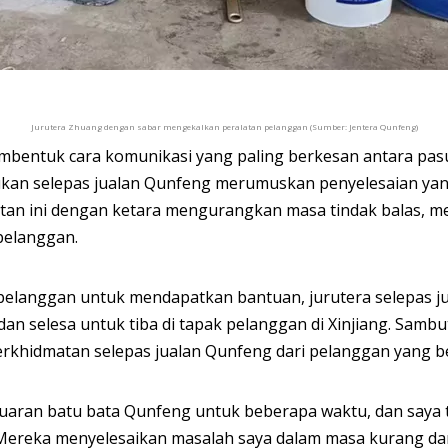
Jurutera Zhuang dengan sabar mengekalkan peralatan pelanggan (Sumber: Jentera Qunfeng)
bentuk cara komunikasi yang paling berkesan antara pas
ukan selepas jualan Qunfeng merumuskan penyelesaian yan
tan ini dengan ketara mengurangkan masa tindak balas, m
pelanggan.
langgan untuk mendapatkan bantuan, jurutera selepas jua
n selesa untuk tiba di tapak pelanggan di Xinjiang. Sambu
rkhidmatan selepas jualan Qunfeng dari pelanggan yang be
uaran batu bata Qunfeng untuk beberapa waktu, dan saya
 Mereka menyelesaikan masalah saya dalam masa kurang dar