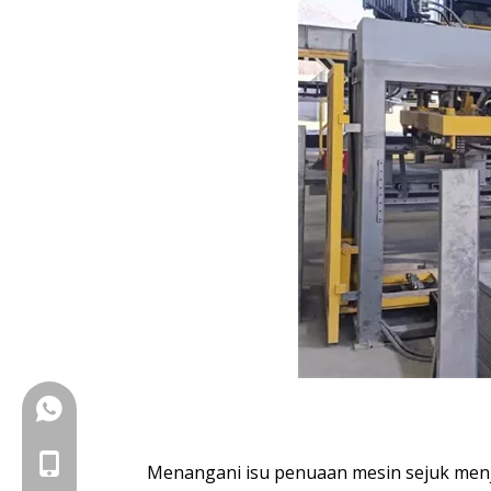
+86-18150503129
+86-18150503129
Menangani isu penuaan mesin sejuk men